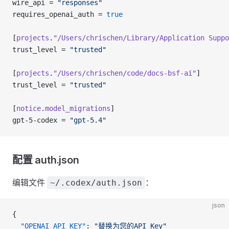
wire_api = 
"responses"
requires_openai_auth = 
true
[
projects
.
"/Users/chrischen/Library/Application
 Suppo
trust_level = 
"trusted"
[
projects
.
"/Users/chrischen/code/docs-bsf-ai"
]
trust_level = 
"trusted"
[
notice
.
model_migrations
]
gpt-5-codex = 
"gpt-5.4"
配置 auth.json
编辑文件
：
~/.codex/auth.json
json
{
  "OPENAI_API_KEY"
: 
"替换为您的API Key"