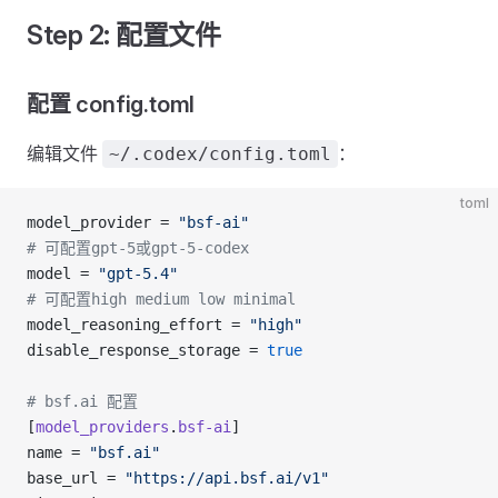
Step 2: 配置文件
配置 config.toml
编辑文件
：
~/.codex/config.toml
toml
model_provider = 
"bsf-ai"
# 可配置gpt-5或gpt-5-codex
model = 
"gpt-5.4"
# 可配置high medium low minimal
model_reasoning_effort = 
"high"
disable_response_storage = 
true
# bsf.ai 配置
[
model_providers
.
bsf-ai
]
name = 
"bsf.ai"
base_url = 
"https://api.bsf.ai/v1"