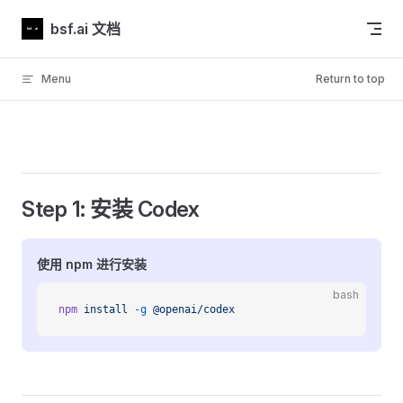
Skip to content
bsf.ai 文档
Menu
Return to top
Step 1: 安装 Codex
使用 npm 进行安装
bash
npm
 install
 -g
 @openai/codex